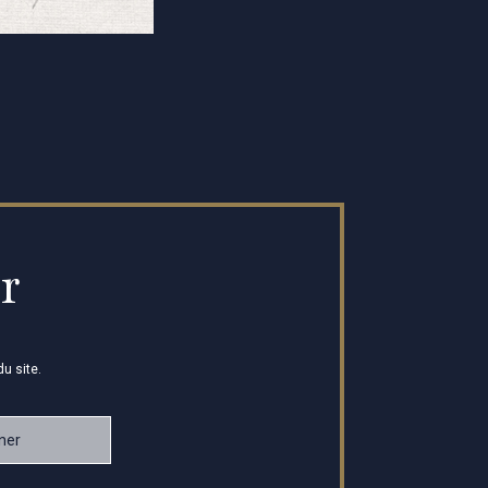
r
u site.