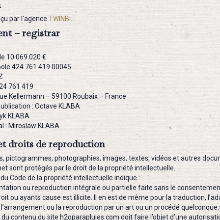
n
nçu par l'agence
TWINBI
.
t – registrar
de 10 069 020 €
pole 424 761 419 00045
Z
424 761 419
2 rue Kellermann – 59100 Roubaix – France
publication : Octave KLABA
ryk KLABA
al : Miroslaw KLABA
t droits de reproduction
s, pictogrammes, photographies, images, textes, vidéos et autres doc
net sont protégés par le droit de la propriété intellectuelle.
 du Code de la propriété intellectuelle indique :
tation ou reproduction intégrale ou partielle faite sans le consentemen
oit ou ayants cause est illicite. Il en est de même pour la traduction, l’ad
 l’arrangement ou la reproduction par un art ou un procédé quelconque.
n du contenu du site h2oparapluies.com doit faire l’objet d’une autorisat