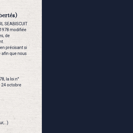
bertés)
SARL SEABISCUIT
 1978 modifiée
ès, de
nt.
en précisant si
e afin que nous
, la loi n°
u 24 octobre
ur,…)