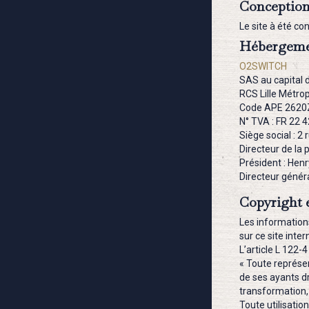
Conceptio
Le site à été co
Hébergemen
O2SWITCH
SAS au capital 
RCS Lille Métro
Code APE 2620
N° TVA : FR 22 
Siège social : 
Directeur de la 
Président : Hen
Directeur génér
Copyright e
Les information
sur ce site inter
L’article L 122-4
« Toute représen
de ses ayants dr
transformation,
Toute utilisatio