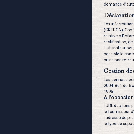
demande d’autor
Déclaratio
Les information
(CREPON). Confo
relative à l’info
rectification, d
L’utilisateur pe
possible le con
puissions retrou
Gestion de
Les données pers
2004-801 du 6 ao
1995.
A l’occasion 
l’URL des liens p
le fournisseur d’
l’adresse de prot
le type de suppo