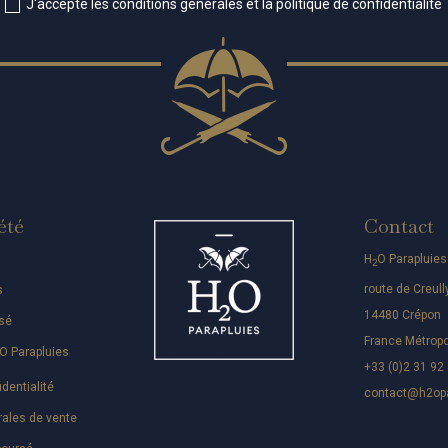
J'accepte les conditions générales et la politique de confidentialité
été
Contact
H
O Parapluies
2
route de Creull
s
14480 Crépon
sé
France Métropo
O Parapluies
+33 (0)2 31 92
identialité
contact@h2opa
rales de vente