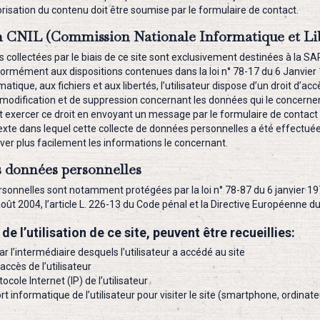
isation du contenu doit être soumise par le formulaire de contact.
n CNIL (Commission Nationale Informatique et Li
s collectées par le biais de ce site sont exclusivement destinées à la 
rmément aux dispositions contenues dans la loi n° 78-17 du 6 Janvier
rmatique, aux fichiers et aux libertés, l’utilisateur dispose d’un droit d’acc
e modification et de suppression concernant les données qui le concerne
ut exercer ce droit en envoyant un message par le formulaire de contact 
texte dans lequel cette collecte de données personnelles a été effectué
ver plus facilement les informations le concernant.
s données personnelles
onnelles sont notamment protégées par la loi n° 78-87 du 6 janvier 1978
ût 2004, l’article L. 226-13 du Code pénal et la Directive Européenne d
de l’utilisation de ce site, peuvent être recueillies:
ar l’intermédiaire desquels l’utilisateur a accédé au site
accès de l’utilisateur
ocole Internet (IP) de l’utilisateur
rt informatique de l’utilisateur pour visiter le site (smartphone, ordinate