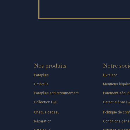
Nos produits
Notre soci
Parapluie
Livraison
Ombrelle
Mentions légale
Parapluie anti retournement
Paiement sécuri
Collection H
O
Garantie à vie H
2
2
Chèque cadeau
Politique de conf
Réparation
Conditions géné