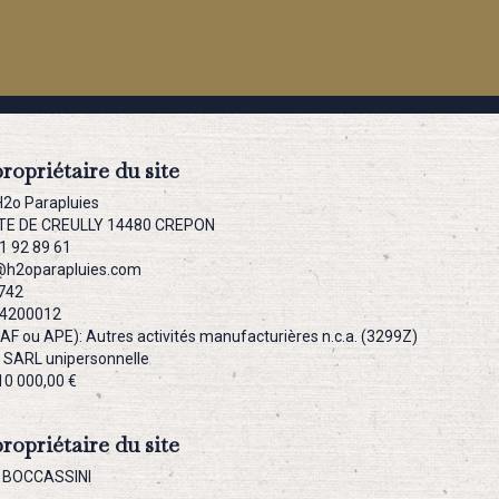
propriétaire du site
H2o Parapluies
UTE DE CREULLY 14480 CREPON
1 92 89 61
t@h2oparapluies.com
 742
74200012
NAF ou APE): Autres activités manufacturières n.c.a. (3299Z)
: SARL unipersonnelle
110 000,00 €
propriétaire du site
s BOCCASSINI