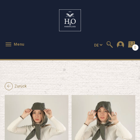

Menu
DE
0
Zurück