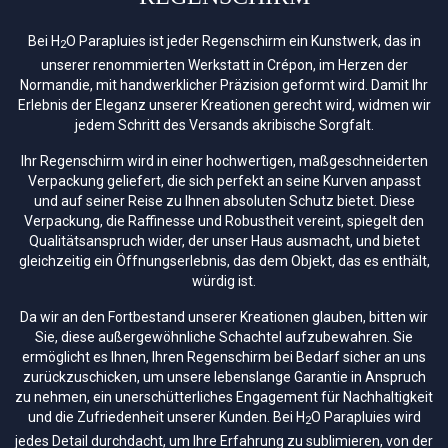
Bei H
O Parapluies ist jeder Regenschirm ein Kunstwerk, das in
2
unserer renommierten Werkstatt in Crépon, im Herzen der
Normandie, mit handwerklicher Präzision geformt wird. Damit Ihr
Erlebnis der Eleganz unserer Kreationen gerecht wird, widmen wir
jedem Schritt des Versands akribische Sorgfalt.
Ihr Regenschirm wird in einer hochwertigen, maßgeschneiderten
Verpackung geliefert, die sich perfekt an seine Kurven anpasst
und auf seiner Reise zu Ihnen absoluten Schutz bietet. Diese
Verpackung, die Raffinesse und Robustheit vereint, spiegelt den
Qualitätsanspruch wider, der unser Haus ausmacht, und bietet
gleichzeitig ein Öffnungserlebnis, das dem Objekt, das es enthält,
würdig ist.
Da wir an den Fortbestand unserer Kreationen glauben, bitten wir
Sie, diese außergewöhnliche Schachtel aufzubewahren. Sie
ermöglicht es Ihnen, Ihren Regenschirm bei Bedarf sicher an uns
zurückzuschicken, um unsere lebenslange Garantie in Anspruch
zu nehmen, ein unerschütterliches Engagement für Nachhaltigkeit
und die Zufriedenheit unserer Kunden. Bei H
O Parapluies wird
2
jedes Detail durchdacht, um Ihre Erfahrung zu sublimieren, von der