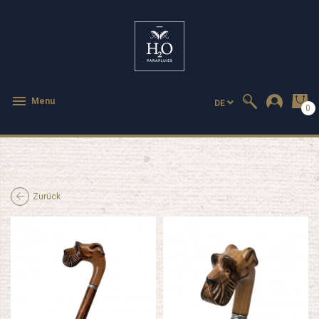

Menu
DE
0
Zurück